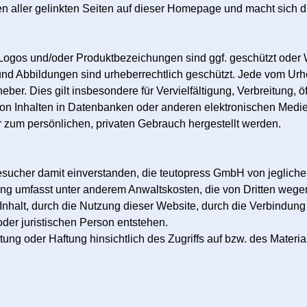
ten aller gelinkten Seiten auf dieser Homepage und macht sich d
Logos und/oder Produktbezeichungen sind ggf. geschützt oder 
e und Abbildungen sind urheberrechtlich geschützt. Jede vom U
heber. Dies gilt insbesondere für Vervielfältigung, Verbreitung,
von Inhalten in Datenbanken oder anderen elektronischen Med
r zum persönlichen, privaten Gebrauch hergestellt werden.
Besucher damit einverstanden, die teutopress GmbH von jegliche
ärung umfasst unter anderem Anwaltskosten, die von Dritten weg
en Inhalt, durch die Nutzung dieser Website, durch die Verbindun
der juristischen Person entstehen.
g oder Haftung hinsichtlich des Zugriffs auf bzw. des Materials